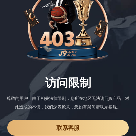
访问限制
尊敬的用户，由于相关法律限制，您所在地区无法访问J9产品，对
此造成的不便，我们深表歉意，您如有疑问请联系客服。
联系客服