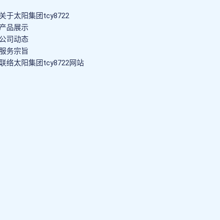
关于太阳集团tcy8722
产品展示
公司动态
服务宗旨
联络太阳集团tcy8722网站