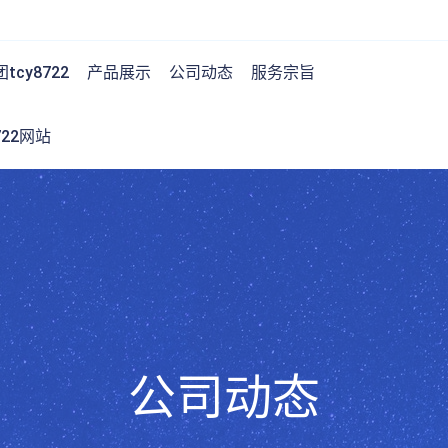
cy8722
产品展示
公司动态
服务宗旨
722网站
公司动态