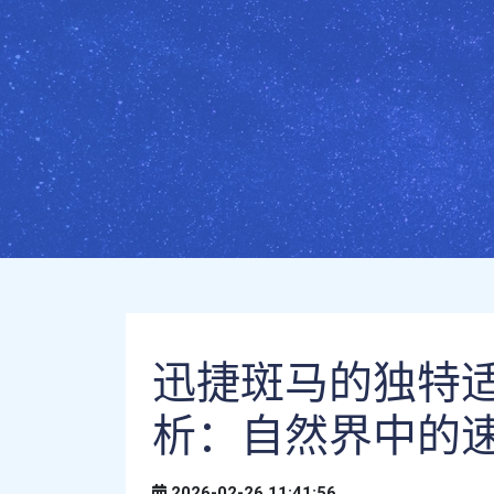
迅捷斑马的独特
析：自然界中的
2026-02-26 11:41:56