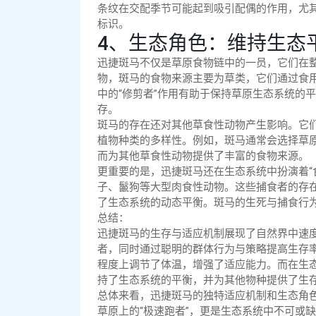
条纹在交配季节可能起到吸引配偶的作用，尤
标识。
4、生态角色：维持生态
迅捷斑马不仅是草原食物链中的一员，它们在
物，斑马的食物来源主要为草类，它们通过食
中的“修剪者”作用有助于保持草原生态系统的
存。
斑马的存在还对其他草食性动物产生影响。它们
植物种类的多样性。例如，斑马通常会选择草
而为其他草食性动物提供了丰富的食物来源。
更重要的是，迅捷斑马还在生态系统中扮演着“
子、鬣狗等大型肉食性动物。这些捕食者的存
了生态系统的动态平衡。斑马的生死与捕食行
总结：
迅捷斑马的生存与适应机制展现了自然界中速
者，同时通过聪明的群体行为与策略提高生存
程度上调节了体温，增强了适应能力。而在生
持了生态系统的平衡，并为其他物种提供了生
总体来看，迅捷斑马的独特适应机制和生态角
草原上的“极速跑者”，更是生态系统中不可或