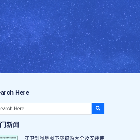
arch Here
门新闻
守卫剑阁地图下载资源大全及安装使