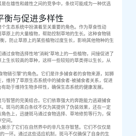
其是在雄性和雌性之间的竞争中，条纹可能成为一种优选
平衡与促进多样性
整个生态系统中扮演着至关重要的角色。作为草食性动
用草原上的大量植物，帮助控制草地的生长。这种食物链
平衡，防止草原上的某些植物过度生长，影响其他物种的生
通过食物选择性地“消耗”草地上的一些植物，间接促进了
原上生长较高的草种，这样一些较短的草类得以生长，从
食物链引擎”的角色。它们是许多捕食者的食物来源，如狮
在，维持了草原生态系统中的捕食者-被捕食者关系，促进
为有助于维持生物多样性，确保生态系统的健康发展。
度与智慧的完美结合。它们依靠强大的奔跑能力逃避捕食
率。斑马的黑白条纹不仅为其提供了伪装效果，还在一定
态角色上，迅捷斑马通过食物选择、草地修剪等行为，保
存空间。
色展示了它们在自然界中的非凡生存智慧。它们不仅仅是
缺的一环。通过这些适应机制，斑马不仅确保了自身的生